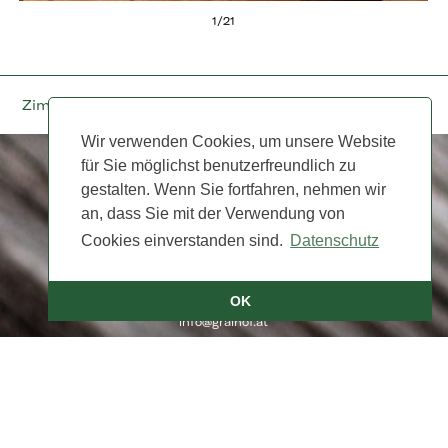
1
/
21
Zimmer 2
Zimmer 4
Wir verwenden Cookies, um unsere Website
für Sie möglichst benutzerfreundlich zu
gestalten. Wenn Sie fortfahren, nehmen wir
an, dass Sie mit der Verwendung von
Cookies einverstanden sind.
Datenschutz
Bio-Hotel Gralhof Neusach 7
9762 Weissensee
OK
Tel. +43 4713 /2213
info@gralhof.at
ATU 66 130 411
IBAN AT69 39561 0000 830 8371
Impressum
|
Datenschutz