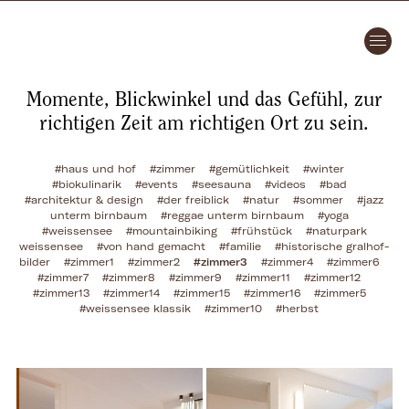
Momente, Blickwinkel und das Gefühl, zur
richtigen Zeit am richtigen Ort zu sein.
#haus und hof
#zimmer
#gemütlichkeit
#winter
#biokulinarik
#events
#seesauna
#videos
#bad
#architektur & design
#der freiblick
#natur
#sommer
#jazz
unterm birnbaum
#reggae unterm birnbaum
#yoga
#weissensee
#mountainbiking
#frühstück
#naturpark
weissensee
#von hand gemacht
#familie
#historische gralhof-
bilder
#zimmer1
#zimmer2
#zimmer3
#zimmer4
#zimmer6
#zimmer7
#zimmer8
#zimmer9
#zimmer11
#zimmer12
#zimmer13
#zimmer14
#zimmer15
#zimmer16
#zimmer5
#weissensee klassik
#zimmer10
#herbst