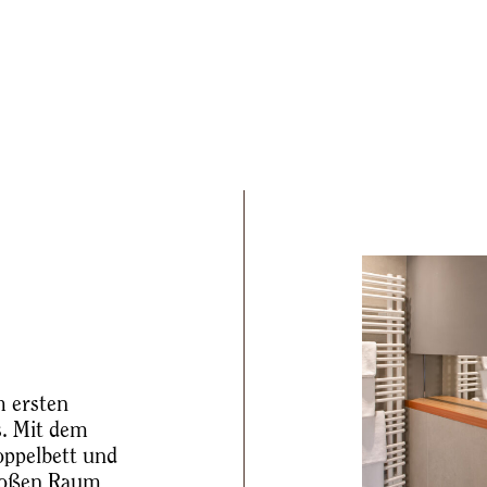
2
m ersten
. Mit dem
oppelbett und
großen Raum