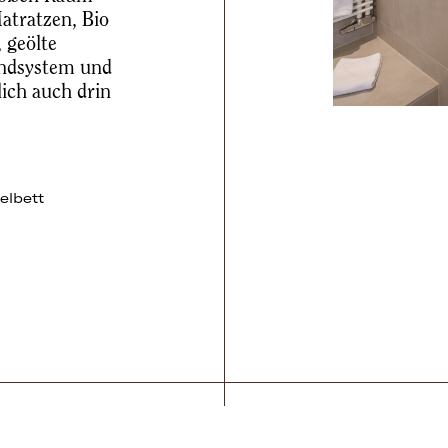
Matratzen, Bio
 geölte
ndsystem und
lich auch drin
.
elbett