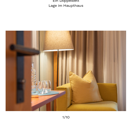
Ein Doppelbett
Lage im Haupthaus
1
/
10