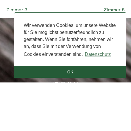
Zimmer 3
Zimmer 5
Wir verwenden Cookies, um unsere Website
für Sie möglichst benutzerfreundlich zu
gestalten. Wenn Sie fortfahren, nehmen wir
an, dass Sie mit der Verwendung von
Cookies einverstanden sind.
Datenschutz
Bio-Hotel Gralhof Neusach 7
9762 Weissensee
Tel. +43 4713 /2213
OK
info@gralhof.at
ATU 66 130 411
IBAN AT69 39561 0000 830 8371
Impressum
|
Datenschutz