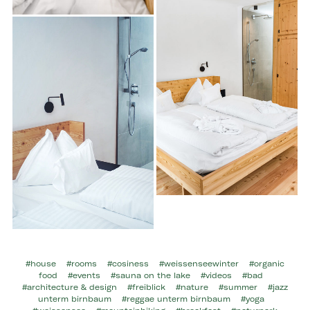
#house
#rooms
#cosiness
#weissenseewinter
#organic
food
#events
#sauna on the lake
#videos
#bad
#architecture & design
#freiblick
#nature
#summer
#jazz
unterm birnbaum
#reggae unterm birnbaum
#yoga