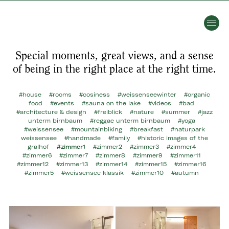
Special moments, great views, and a sense
of being in the right place at the right time.
#house
#rooms
#cosiness
#weissenseewinter
#organic
food
#events
#sauna on the lake
#videos
#bad
#architecture & design
#freiblick
#nature
#summer
#jazz
unterm birnbaum
#reggae unterm birnbaum
#yoga
#weissensee
#mountainbiking
#breakfast
#naturpark
weissensee
#handmade
#family
#historic images of the
gralhof
#zimmer1
#zimmer2
#zimmer3
#zimmer4
#zimmer6
#zimmer7
#zimmer8
#zimmer9
#zimmer11
#zimmer12
#zimmer13
#zimmer14
#zimmer15
#zimmer16
#zimmer5
#weissensee klassik
#zimmer10
#autumn