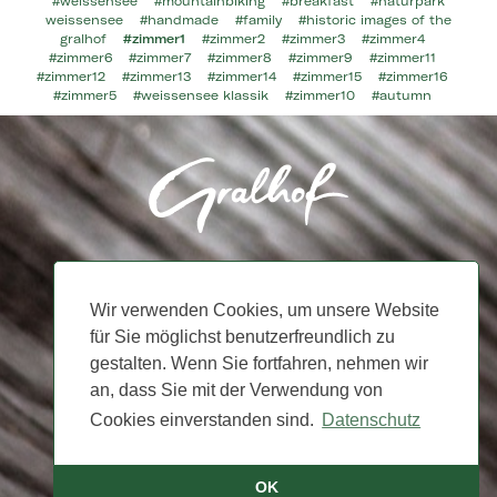
#weissensee
#mountainbiking
#breakfast
#naturpark
weissensee
#handmade
#family
#historic images of the
gralhof
#zimmer1
#zimmer2
#zimmer3
#zimmer4
#zimmer6
#zimmer7
#zimmer8
#zimmer9
#zimmer11
#zimmer12
#zimmer13
#zimmer14
#zimmer15
#zimmer16
#zimmer5
#weissensee klassik
#zimmer10
#autumn
Bio-Hotel Gralhof Neusach 7
9762 Weissensee
Tel. +43 4713 /2213
Wir verwenden Cookies, um unsere Website
info@gralhof.at
für Sie möglichst benutzerfreundlich zu
Imprint
|
Data Policy
gestalten. Wenn Sie fortfahren, nehmen wir
an, dass Sie mit der Verwendung von
Cookies einverstanden sind.
Datenschutz
OK