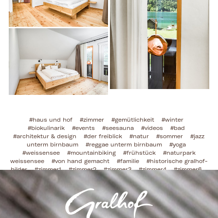
#haus und hof
#zimmer
#gemütlichkeit
#winter
#biokulinarik
#events
#seesauna
#videos
#bad
#architektur & design
#der freiblick
#natur
#sommer
#jazz
unterm birnbaum
#reggae unterm birnbaum
#yoga
#weissensee
#mountainbiking
#frühstück
#naturpark
weissensee
#von hand gemacht
#familie
#historische gralhof-
bilder
#zimmer1
#zimmer2
#zimmer3
#zimmer4
#zimmer6
#zimmer7
#zimmer8
#zimmer9
#zimmer11
#zimmer12
#zimmer13
#zimmer14
#zimmer15
#zimmer16
#zimmer5
#weissensee klassik
#zimmer10
#herbst