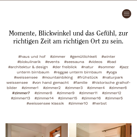
Momente, Blickwinkel und das Gefühl, zur
richtigen Zeit am richtigen Ort zu sein.
#haus und hof
#zimmer
#gemütlichkeit
#winter
#biokulinarik
#events
#seesauna
#videos
#bad
#architektur & design
#der freiblick
#natur
#sommer
#jazz
unterm birnbaum
#reggae unterm birnbaum
#yoga
#weissensee
#mountainbiking
#frühstück
#naturpark
weissensee
#von hand gemacht
#familie
#historische gralhof-
bilder
#zimmer1
#zimmer2
#zimmer3
#zimmer4
#zimmer6
#zimmer7
#zimmer8
#zimmer9
#zimmer11
#zimmer12
#zimmer13
#zimmer14
#zimmer15
#zimmer16
#zimmer5
#weissensee klassik
#zimmer10
#herbst