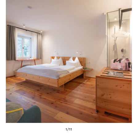
1
/
11