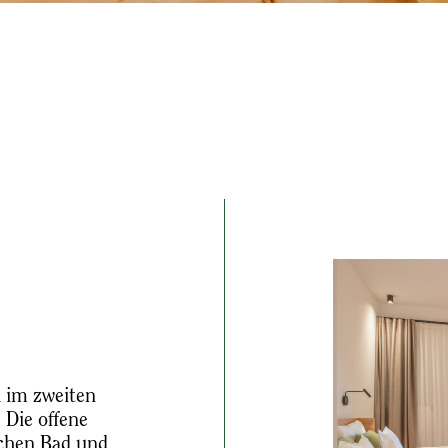
6
 im zweiten
Die offene
schen Bad und