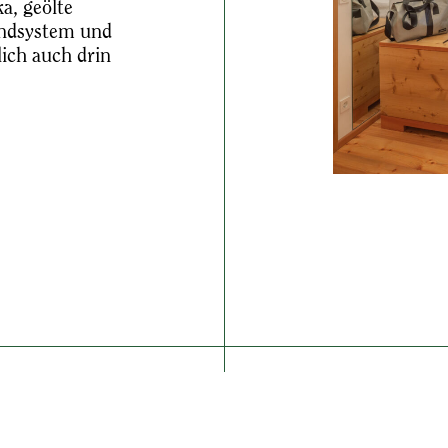
a, geölte
ndsystem und
lich auch drin
.