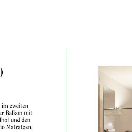
0
 im zweiten
er Balkon mit
alhof und den
Bio Matratzen,