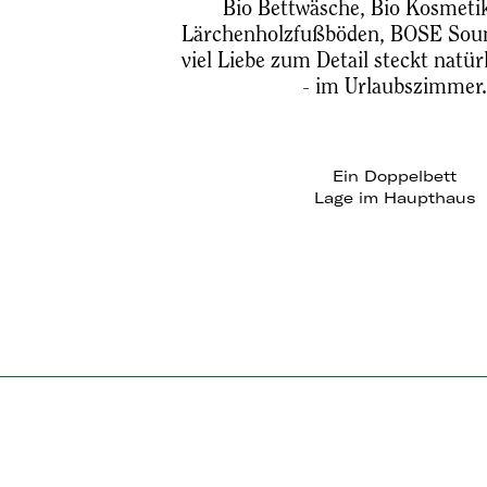
Bio Bettwäsche, Bio Kosmetik
Lärchenholzfußböden, BOSE Sou
viel Liebe zum Detail steckt natür
- im Urlaubszimmer
Ein Doppelbett
Lage im Haupthaus
Zimmer 9