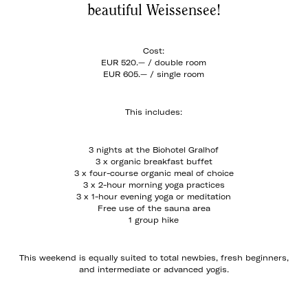
beautiful Weissensee!
Cost:
EUR 520.— / double room
EUR 605.— / single room
This includes:
3 nights at the Biohotel Gralhof
3 x organic breakfast buffet
3 x four-course organic meal of choice
3 x 2-hour morning yoga practices
3 x 1-hour evening yoga or meditation
Free use of the sauna area
1 group hike
This weekend is equally suited to total newbies, fresh beginners,
and intermediate or advanced yogis.